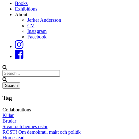
Books
Exhibitions
About
Jerker Andersson
CV
Instagram
Facebook
Tag
Collaborations
Killar
Brudar
Sivan och hennes ostar
RÖST! Om demokrati, makt och politik
Homestead